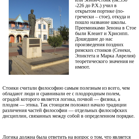
-226 до Р.Х.) учил в
открытом портике (по-
гречески – стое), откуда и
пошло название школы.
Преемниками Зенона в Стое
были Клеант и Хрисипп.
Дошедшие до нас
произведения поздних
римских стоиков (Сенеки,
Эпиктета и Марка Аврелия)
теоретического значения не
имеют.
Стоики считали философию самым полезным из всего, чем
обладают люди и сравнивали ее с плодородным полем,
оградой которого является логика, почвой — физика, а
плодом — этика. Так стоицизм положил начало традиции
различения частей философии — отдельных философских
дисциплин, связанных между собой в определенном порядке.
Логика должна была ответить на вопрос о том, что является