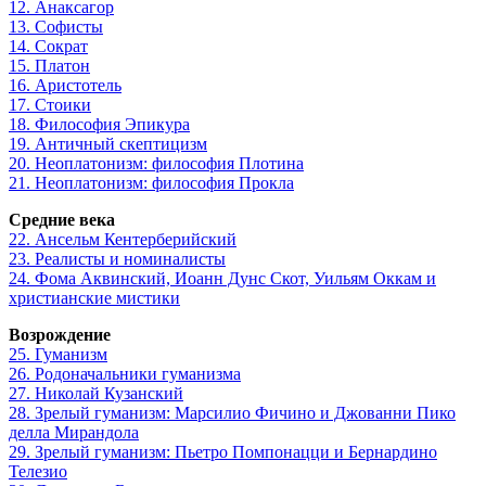
12. Анаксагор
13. Софисты
14. Сократ
15. Платон
16. Аристотель
17. Стоики
18. Философия Эпикура
19. Античный скептицизм
20. Неоплатонизм: философия Плотина
21. Неоплатонизм: философия Прокла
Средние века
22. Ансельм Кентерберийский
23. Реалисты и номиналисты
24. Фома Аквинский, Иоанн Дунс Скот, Уильям Оккам и
христианские мистики
Возрождение
25. Гуманизм
26. Родоначальники гуманизма
27. Николай Кузанский
28. Зрелый гуманизм: Марсилио Фичино и Джованни Пико
делла Мирандола
29. Зрелый гуманизм: Пьетро Помпонацци и Бернардино
Телезио