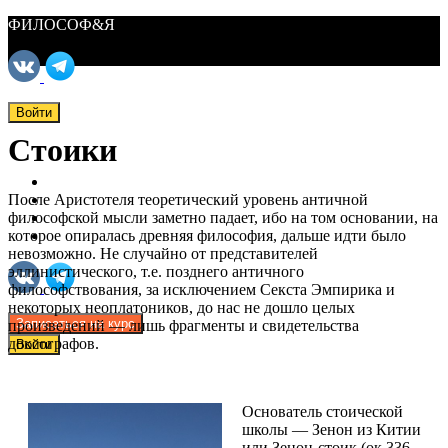
ФИЛОСОФ&Я
Войти
Стоики
ФИЛОСОФ&Я
Курсы
После Аристотеля теоретический уровень античной
Материалы
философской мысли заметно падает, ибо на том основании, на
О нас
которое опиралась древняя философия, дальше идти было
Поддержать нас
невозможно. Не случайно от представителей
эллинистического, т.е. позднего античного
философствования, за исключением Секста Эмпирика и
некоторых неоплатоников, до нас не дошло целых
Записаться на курс
произведений — лишь фрагменты и свидетельства
доксографов.
Войти
Основатель стоической
школы — Зенон из Китии
или Зенон-стоик (ок.336