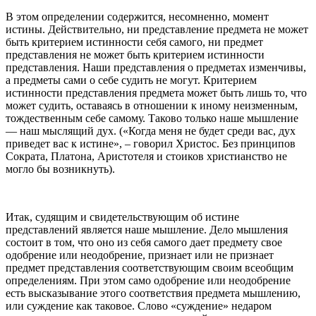
В этом определении содержится, несомненно, момент
истины. Действительно, ни представление предмета не может
быть критерием истинности себя самого, ни предмет
представления не может быть критерием истинности
представления. Наши представления о предметах изменчивы,
а предметы сами о себе судить не могут. Критерием
истинности представления предмета может быть лишь то, что
может судить, оставаясь в отношении к иному неизменным,
тождественным себе самому. Таково только наше мышление
— наш мыслящий дух. («Когда меня не будет среди вас, дух
приведет вас к истине», – говорил Христос. Без принципов
Сократа, Платона, Аристотеля и стоиков христианство не
могло бы возникнуть).
Итак, судящим и свидетельствующим об истине
представлений является наше мышление. Дело мышления
состоит в том, что оно из себя самого дает предмету свое
одобрение или неодобрение, признает или не признает
предмет представления соответствующим своим всеобщим
определениям. При этом само одобрение или неодобрение
есть высказывание этого соответствия предмета мышлению,
или суждение как таковое. Слово «суждение» недаром