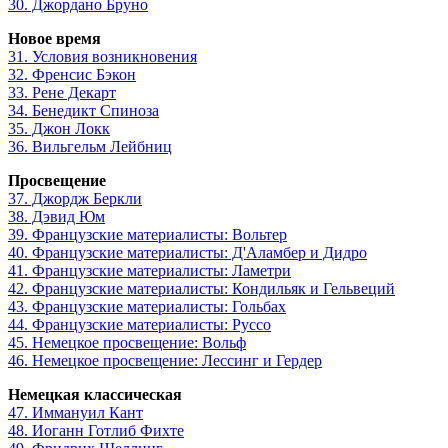
30. Джордано Бруно
Новое время
31. Условия возникновения
32. Френсис Бэкон
33. Рене Декарт
34. Бенедикт Спиноза
35. Джон Локк
36. Вильгельм Лейбниц
Просвещение
37. Джордж Беркли
38. Дэвид Юм
39. Французские материалисты: Вольтер
40. Французские материалисты: Д'Аламбер и Дидро
41. Французские материалисты: Ламетри
42. Французские материалисты: Кондильяк и Гельвеций
43. Французские материалисты: Гольбах
44. Французские материалисты: Руссо
45. Немецкое просвещение: Вольф
46. Немецкое просвещение: Лессинг и Гердер
Немецкая классическая
47. Иммануил Кант
48. Иоганн Готлиб Фихте