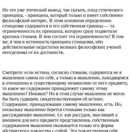
Но это уже этический вывод, так сказать, плод стоического
принципа, - принципа, который только и имеет собственно
философский интерес. В этом основном определении
стоицизма содержится и его собственная граница — та
ограниченность их принципа, которую сразу подметили
критики стоиков. В чем состоит эта ограниченность? В том
же, в чем и истинность принципа стоицизма, ибо
действительные недостатки великих философских учений
неотделимы от их достоинств.
Смотрите: если истина, согласно стоикам, содержится не в
мышлении самом по себе, а только в мышлении, находящемся
в отношении к существующему независимо от него предмету,
то какое же содержание принадлежит самому этому
мышлению? Никакое? Но в этом случае мышление не могло
бы быть судящим, свидетельствующим об истине.
Содержание, принадлежащее самому мышлению, есть. Но,
поскольку мышление берется стоиками только как
рассуждающее мышление, т.е. как рассудок, мыслящий о
внешнем для него предмете представления, собственным
содержанием мышления оказывается только его форма
абстрактного тождества с собой. Эта тождественная себе