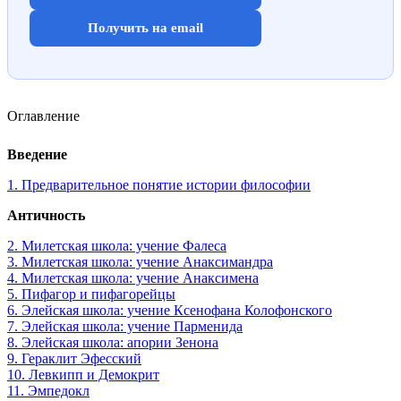
Получить на email
Оглавление
Введение
1. Предварительное понятие истории философии
Античность
2. Милетская школа: учение Фалеса
3. Милетская школа: учение Анаксимандра
4. Милетская школа: учение Анаксимена
5. Пифагор и пифагорейцы
6. Элейская школа: учение Ксенофана Колофонского
7. Элейская школа: учение Парменида
8. Элейская школа: апории Зенона
9. Гераклит Эфесский
10. Левкипп и Демокрит
11. Эмпедокл