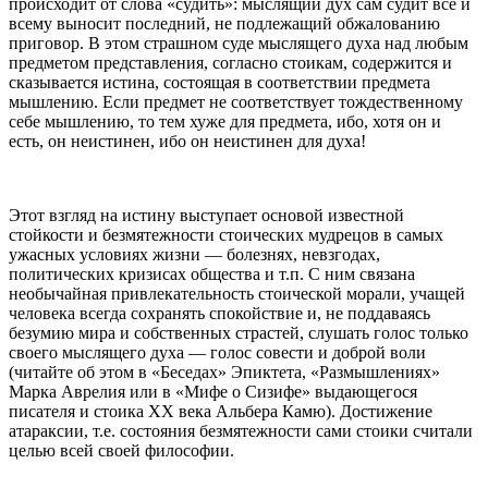
происходит от слова «судить»: мыслящий дух сам судит все и
всему выносит последний, не подлежащий обжалованию
приговор. В этом страшном суде мыслящего духа над любым
предметом представления, согласно стоикам, содержится и
сказывается истина, состоящая в соответствии предмета
мышлению. Если предмет не соответствует тождественному
себе мышлению, то тем хуже для предмета, ибо, хотя он и
есть, он неистинен, ибо он неистинен для духа!
Этот взгляд на истину выступает основой известной
стойкости и безмятежности стоических мудрецов в самых
ужасных условиях жизни — болезнях, невзгодах,
политических кризисах общества и т.п. С ним связана
необычайная привлекательность стоической морали, учащей
человека всегда сохранять спокойствие и, не поддаваясь
безумию мира и собственных страстей, слушать голос только
своего мыслящего духа — голос совести и доброй воли
(читайте об этом в «Беседах» Эпиктета, «Размышлениях»
Марка Аврелия или в «Мифе о Сизифе» выдающегося
писателя и стоика ХХ века Альбера Камю). Достижение
атараксии, т.е. состояния безмятежности сами стоики считали
целью всей своей философии.