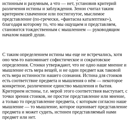
истинным и разумным, а что — нет, установив критерий
различения истины и заблуждения. Зенон считал таким
критерием схваченное или постигнутое, мыслимое
представление (по-гречески, «фантасиа каталептике»),
благодаря которому то, что мы ощущаем и представляем,
становится тождественным с мышлением — руководящим
началом нашей души.
С таким определением истины мы еще не встречались, хотя
оно чем-то напоминает софистическое и сократовское
определения. Стоики утверждают, что не одно наше мнение и
мышление есть мера вещей, и не один предмет как таковой
есть мера истинности нашего сознания. Истина для стоиков
есть соответствие предмета и мышления о нём — некоторое
конкретное, различенное единство мышления и бытия.
Критерием истины, т.е. мерой этого соответствия выступает, с
точки зрения стоиков, не простое представление или мнение,
а только то представление предмета, с которым согласно наше
мышление — то мышление, которое оценивает представление
предмета и может судить, истинен представляемый нами
предмет или нет.