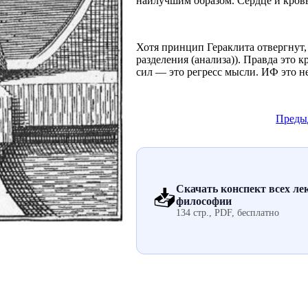
наилучшим образом. Сердце и кровь
Хотя принцип Гераклита отвергнут,
разделения (анализа)). Правда это к
сил — это регресс мысли. ИФ это не
Преды
Скачать конспект всех ле
📥
философии
134 стр., PDF, бесплатно