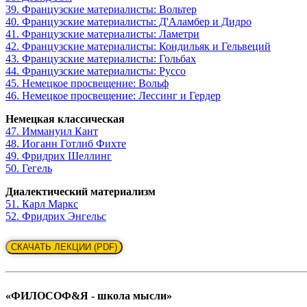
39. Французские материалисты: Вольтер
40. Французские материалисты: Д'Аламбер и Дидро
41. Французские материалисты: Ламетри
42. Французские материалисты: Кондильяк и Гельвеций
43. Французские материалисты: Гольбах
44. Французские материалисты: Руссо
45. Немецкое просвещение: Вольф
46. Немецкое просвещение: Лессинг и Гердер
Немецкая классическая
47. Иммануил Кант
48. Иоганн Готлиб Фихте
49. Фридрих Шеллинг
50. Гегель
Диалектический материализм
51. Карл Маркс
52. Фридрих Энгельс
СКАЧАТЬ ЛЕКЦИИ (PDF)
«ФИЛОСОФ&Я - школа мысли»