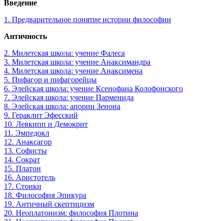
Введение
1. Предварительное понятие истории философии
Античность
2. Милетская школа: учение Фалеса
3. Милетская школа: учение Анаксимандра
4. Милетская школа: учение Анаксимена
5. Пифагор и пифагорейцы
6. Элейская школа: учение Ксенофана Колофонского
7. Элейская школа: учение Парменида
8. Элейская школа: апории Зенона
9. Гераклит Эфесский
10. Левкипп и Демокрит
11. Эмпедокл
12. Анаксагор
13. Софисты
14. Сократ
15. Платон
16. Аристотель
17. Стоики
18. Философия Эпикура
19. Античный скептицизм
20. Неоплатонизм: философия Плотина