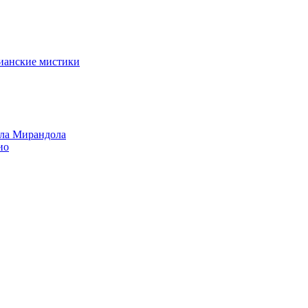
тианские мистики
лла Мирандола
ио