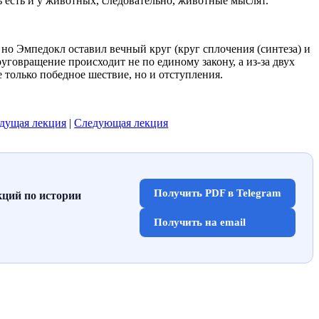
 есть и у животных, следовательно, животные мыслят.
 но Эмпедокл оставил вечный круг (круг сплочения (синтеза) и
руговращение происходит не по единому закону, а из-за двух
 только победное шествие, но и отступления.
дущая лекция
|
Следующая лекция
Получить PDF в Telegram
кций по истории
Получить на email