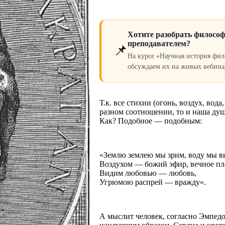
Хотите разобрать философ
преподавателем?
📌
На курсе «Научная история фи
обсуждаем их на живых вебина
Т.к. все стихии (огонь, воздух, вод
разном соотношении, то и наша душа
Как? Подобное — подобным:
«Землю землею мы зрим, воду мы в
Воздухом — божий эфир, вечное пл
Видим любовью — любовь,
Угрюмою распрей — вражду».
А мыслит человек, согласно Эмпедок