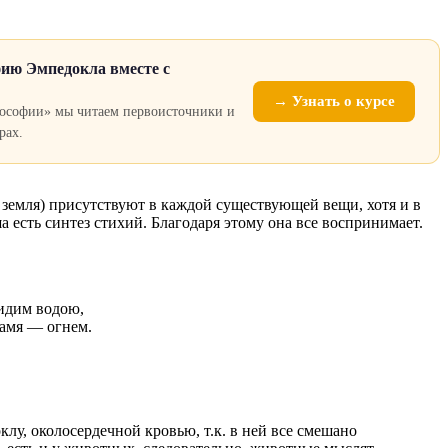
ию Эмпедокла вместе с
→ Узнать о курсе
лософии» мы читаем первоисточники и
рах.
а, земля) присутствуют в каждой существующей вещи, хотя и в
 есть синтез стихий. Благодаря этому она все воспринимает.
идим водою,
амя — огнем.
лу, околосердечной кровью, т.к. в ней все смешано