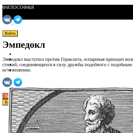
ФИЛОСОФ&Я
Войти
Эмпедокл
ФИЛОСОФ&Я
Курсы
Эмпедокл выступил против Гераклита, оспаривая принцип возн
Материалы
стихий, соединяющихся в силу дружбы подобного с подобным 
О нас
исчезновение.
Поддержать нас
Записаться на курс
Войти