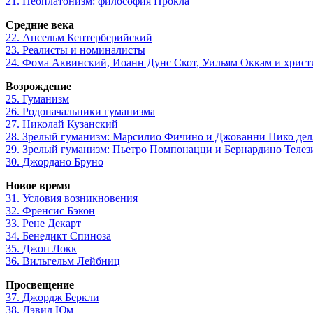
21. Неоплатонизм: философия Прокла
Средние века
22. Ансельм Кентерберийский
23. Реалисты и номиналисты
24. Фома Аквинский, Иоанн Дунс Скот, Уильям Оккам и хрис
Возрождение
25. Гуманизм
26. Родоначальники гуманизма
27. Николай Кузанский
28. Зрелый гуманизм: Марсилио Фичино и Джованни Пико де
29. Зрелый гуманизм: Пьетро Помпонацци и Бернардино Телез
30. Джордано Бруно
Новое время
31. Условия возникновения
32. Френсис Бэкон
33. Рене Декарт
34. Бенедикт Спиноза
35. Джон Локк
36. Вильгельм Лейбниц
Просвещение
37. Джордж Беркли
38. Дэвид Юм