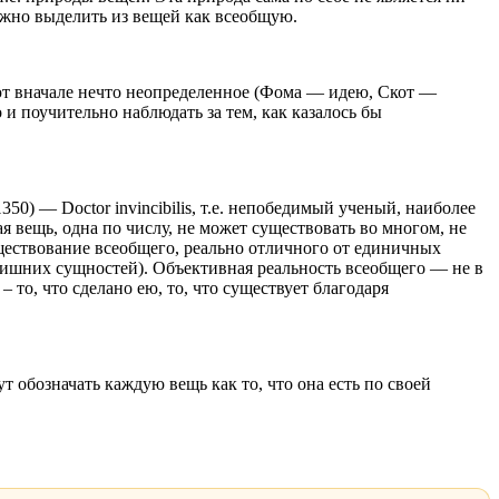
ожно выделить из вещей как всеобщую.
ют вначале нечто неопределенное (Фома — идею, Скот —
 и поучительно наблюдать за тем, как казалось бы
) — Doctor invincibilis, т.е. непобедимый ученый, наиболее
вещь, одна по числу, не может существовать во многом, не
ществование всеобщего, реально отличного от единичных
лишних сущностей). Объективная реальность всеобщего — не в
то, что сделано ею, то, что существует благодаря
обозначать каждую вещь как то, что она есть по своей