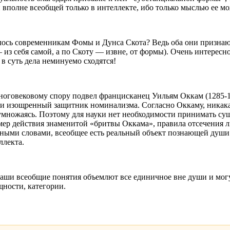
 вполне всеобщей только в интеллекте, ибо только мыслью ее м
алось современникам Фомы и Дунса Скота? Ведь оба они призна
 из себя самой, а по Скоту — извне, от формы). Очень интересно
 суть дела неминуемо сходятся!
оговековому спору подвел францисканец Уильям Оккам (1285-1350
и изощренный защитник номинализма. Согласно Оккаму, никакая 
умножаясь. Поэтому для науки нет необходимости принимать су
мер действия знаменитой «бритвы Оккама», правила отсечения 
Иными словами, всеобщее есть реальный объект познающей души – 
ллекта.
ши всеобщие понятия объемлют все единичное вне души и могут 
ности, категории.