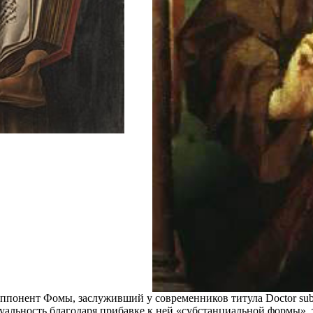
понент Фомы, заслуживший у современников титула Doctor subti
уальность благодаря прибавке к ней «субстанциальной формы», т.