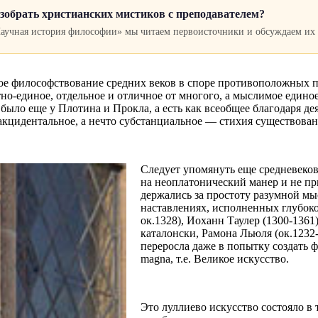
зобрать христианских мистиков с преподавателем?
Научная история философии» мы читаем первоисточники и обсуждаем их
ское философствование средних веков в споре противоположных 
тно-единое, отдельное и отличное от многого, а мыслимое едино
о было еще у Плотина и Прокла, а есть как всеобщее благодаря
, акцидентальное, а нечто субстанциальное — стихия существован
Следует упомянуть еще средневек
на неоплатонический манер и не пр
держались за простоту разумной мы
наставлениях, исполненных глубоко
ок.1328), Иоханн Таулер (1300-1361
каталонски, Рамона Льюля (ок.1232
переросла даже в попытку создать 
magna, т.е. Великое искусство.
Это луллиево искусство состояло в