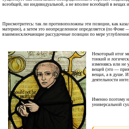
всеобщей, ни индивидуальной, а не вполне всеобщей в вещах и
Присмотритесь: так ли противоположны эти позиции, как каз
материю), а затем это неопределенное определяется (по Фоме —
взаимоисключающие рассудочные позиции по мере углубления в
Некоторый итог мн
тонкий и логическ
изменяясь или не 
вещей (это — при
вещах, а в душе. 
деятельности инте
Именно поэтому на
универсальной сущ