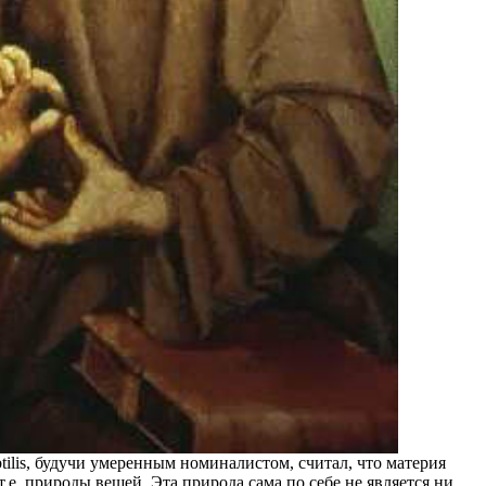
lis, будучи умеренным номиналистом, считал, что материя
е. природы вещей. Эта природа сама по себе не является ни