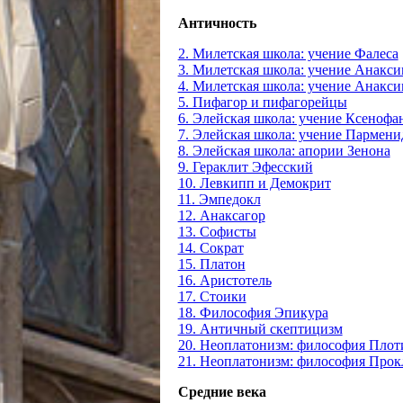
Античность
2. Милетская школа: учение Фалеса
3. Милетская школа: учение Анакс
4. Милетская школа: учение Анакс
5. Пифагор и пифагорейцы
6. Элейская школа: учение Ксенофа
7. Элейская школа: учение Пармени
8. Элейская школа: апории Зенона
9. Гераклит Эфесский
10. Левкипп и Демокрит
11. Эмпедокл
12. Анаксагор
13. Софисты
14. Сократ
15. Платон
16. Аристотель
17. Стоики
18. Философия Эпикура
19. Античный скептицизм
20. Неоплатонизм: философия Плот
21. Неоплатонизм: философия Прок
Средние века