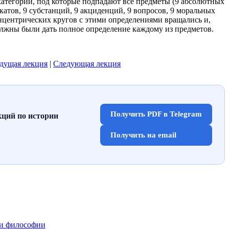
атегории, под которые подпадают все предметы (9 абсолютных
катов, 9 субстанций, 9 акциденций, 9 вопросов, 9 моральных
онцентрических кругов с этими определениями вращались и,
олжны были дать полное определение каждому из предметов.
дущая лекция
|
Следующая лекция
Получить PDF в Telegram
кций по истории
Получить на email
ии философии