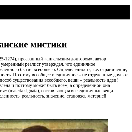
анские мистики
-1274), прозванный «ангельским доктором», автор
 умеренный реалист утверждал, что единичное
еленного бытия всеобщего. Определенность, т.е. ограничение,
ность. Поэтому всеобщее и единичное – не отделенные друг от
способ существования всеобщего, вещи – реальность идеи!
елена и поэтому может быть всем, а определенной она
ия» (materia signata), составляющая все единичные вещи.
еленность, реальность, значение, становясь материей