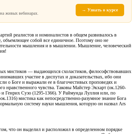
→ Узнать о курсе
 на живых вебинарах.
партий реалистов и номиналистов в общем развивалось в
е, объемлющее собой все единичное. Поэтому оно не
 деятельности мышления и в мышлении. Мышление, человеческий
ия!
овых мистиков — выдающихся схоластиков, философствовавших
инимавших участие в диспутах и доказательствах, ибо они
сли о Боге и выражали ее в благочестивых проповедях и
го нравственного чувства. Таковы Майстер Экхарт (ок.1260-
) и Генрих Сузо (1295-1366). У Раймунда Луллия или, по
-ок.1316) мистика как непосредственно-разумное знание Бога
формальную систему науки мышления, которую он назвал Ars
 том, что он выделил и расположил в определенном порядке