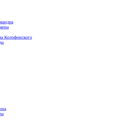
имандра
имена
на Колофонского
да
ина
ла