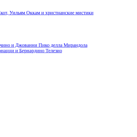
кот, Уильям Оккам и христианские мистики
ичино и Джованни Пико делла Мирандола
онацци и Бернардино Телезио