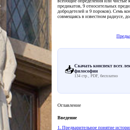
всеобщие определения или чистые к
предикатов, 9 относительных преди
добродетелей и 9 пороков). Семь к
совмещаясь в известном радиусе, д
Преды
Скачать конспект всех ле
📥
философии
134 стр., PDF, бесплатно
Оглавление
Введение
1. Предварительное понятие истор