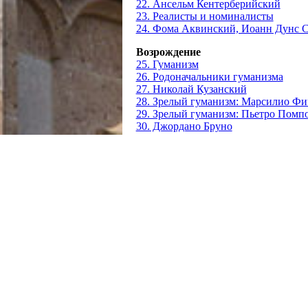
22. Ансельм Кентерберийский
23. Реалисты и номиналисты
24. Фома Аквинский, Иоанн Дунс С
Возрождение
25. Гуманизм
26. Родоначальники гуманизма
27. Николай Кузанский
28. Зрелый гуманизм: Марсилио Ф
29. Зрелый гуманизм: Пьетро Помп
30. Джордано Бруно