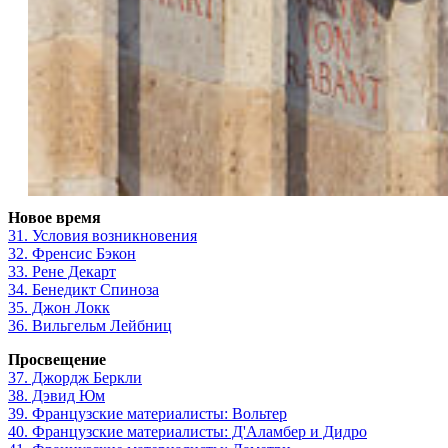
Новое время
31. Условия возникновения
32. Френсис Бэкон
33. Рене Декарт
34. Бенедикт Спиноза
35. Джон Локк
36. Вильгельм Лейбниц
Просвещение
37. Джордж Беркли
38. Дэвид Юм
39. Французские материалисты: Вольтер
40. Французские материалисты: Д'Аламбер и Дидро