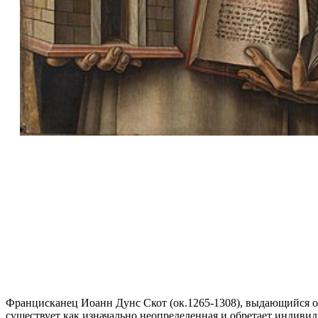
Францисканец Иоанн Дунс Скот (ок.1265-1308), выдающийся оп
существует как изначально неопределенная и обретает индивид