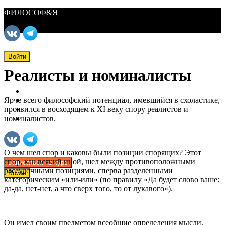
ФИЛОСОФ&Я
Войти
Реалисты и номиналисты
ФИЛОСОФ&Я
Курсы
Ярче всего философский потенциал, имевшийся в схоластике,
Материалы
проявился в восходящем к ХI веку спору реалистов и
О нас
номиналистов.
Поддержать нас
О чем шел спор и каковы были позиции спорящих? Этот
спор, как всякий иной, шел между противоположными
Записаться на курс
рассудочными позициями, сперва разделенными
Войти
категорическим «или-или» (по правилу «Да будет слово ваше:
да-да, нет-нет, а что сверх того, то от лукавого»).
Он имел своим предметом всеобщие определения мысли,