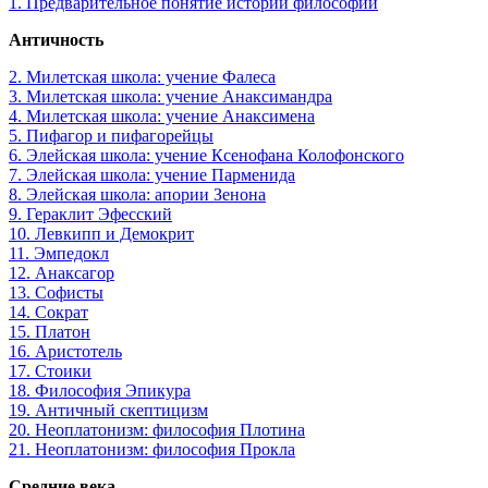
1. Предварительное понятие истории философии
Античность
2. Милетская школа: учение Фалеса
3. Милетская школа: учение Анаксимандра
4. Милетская школа: учение Анаксимена
5. Пифагор и пифагорейцы
6. Элейская школа: учение Ксенофана Колофонского
7. Элейская школа: учение Парменида
8. Элейская школа: апории Зенона
9. Гераклит Эфесский
10. Левкипп и Демокрит
11. Эмпедокл
12. Анаксагор
13. Софисты
14. Сократ
15. Платон
16. Аристотель
17. Стоики
18. Философия Эпикура
19. Античный скептицизм
20. Неоплатонизм: философия Плотина
21. Неоплатонизм: философия Прокла
Средние века