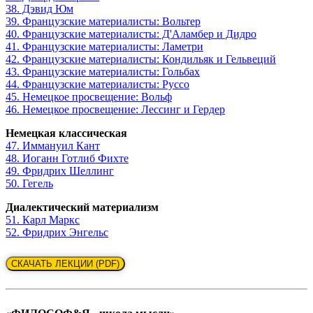
38. Дэвид Юм
39. Французские материалисты: Вольтер
40. Французские материалисты: Д'Аламбер и Дидро
41. Французские материалисты: Ламетри
42. Французские материалисты: Кондильяк и Гельвеций
43. Французские материалисты: Гольбах
44. Французские материалисты: Руссо
45. Немецкое просвещение: Вольф
46. Немецкое просвещение: Лессинг и Гердер
Немецкая классическая
47. Иммануил Кант
48. Иоганн Готлиб Фихте
49. Фридрих Шеллинг
50. Гегель
Диалектический материализм
51. Карл Маркс
52. Фридрих Энгельс
СКАЧАТЬ ЛЕКЦИИ (PDF)