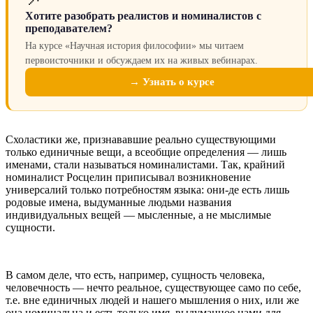
Хотите разобрать реалистов и номиналистов с
преподавателем?
На курсе «Научная история философии» мы читаем
первоисточники и обсуждаем их на живых вебинарах.
→ Узнать о курсе
Схоластики же, признававшие реально существующими
только единичные вещи, а всеобщие определения — лишь
именами, стали называться номиналистами. Так, крайний
номиналист Росцелин приписывал возникновение
универсалий только потребностям языка: они-де есть лишь
родовые имена, выдуманные людьми названия
индивидуальных вещей — мысленные, а не мыслимые
сущности.
В самом деле, что есть, например, сущность человека,
человечность — нечто реальное, существующее само по себе,
т.е. вне единичных людей и нашего мышления о них, или же
она номинальна и есть только имя, выдуманное нами для