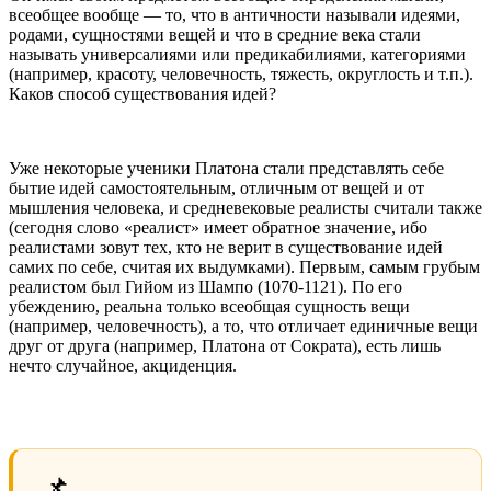
всеобщее вообще — то, что в античности называли идеями,
родами, сущностями вещей и что в средние века стали
называть универсалиями или предикабилиями, категориями
(например, красоту, человечность, тяжесть, округлость и т.п.).
Каков способ существования идей?
Уже некоторые ученики Платона стали представлять себе
бытие идей самостоятельным, отличным от вещей и от
мышления человека, и средневековые реалисты считали также
(сегодня слово «реалист» имеет обратное значение, ибо
реалистами зовут тех, кто не верит в существование идей
самих по себе, считая их выдумками). Первым, самым грубым
реалистом был Гийом из Шампо (1070-1121). По его
убеждению, реальна только всеобщая сущность вещи
(например, человечность), а то, что отличает единичные вещи
друг от друга (например, Платона от Сократа), есть лишь
нечто случайное, акциденция.
📌