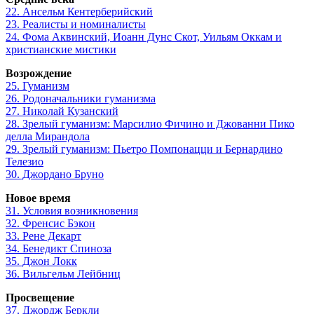
22. Ансельм Кентерберийский
23. Реалисты и номиналисты
24. Фома Аквинский, Иоанн Дунс Скот, Уильям Оккам и
христианские мистики
Возрождение
25. Гуманизм
26. Родоначальники гуманизма
27. Николай Кузанский
28. Зрелый гуманизм: Марсилио Фичино и Джованни Пико
делла Мирандола
29. Зрелый гуманизм: Пьетро Помпонацци и Бернардино
Телезио
30. Джордано Бруно
Новое время
31. Условия возникновения
32. Френсис Бэкон
33. Рене Декарт
34. Бенедикт Спиноза
35. Джон Локк
36. Вильгельм Лейбниц
Просвещение
37. Джордж Беркли