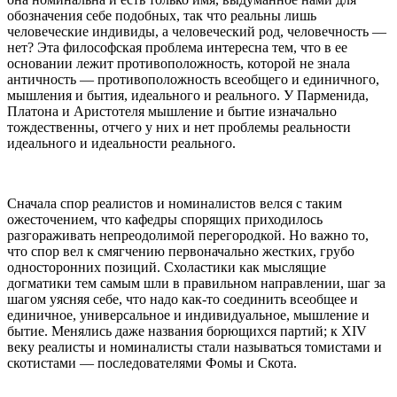
обозначения себе подобных, так что реальны лишь
человеческие индивиды, а человеческий род, человечность —
нет? Эта философская проблема интересна тем, что в ее
основании лежит противоположность, которой не знала
античность — противоположность всеобщего и единичного,
мышления и бытия, идеального и реального. У Парменида,
Платона и Аристотеля мышление и бытие изначально
тождественны, отчего у них и нет проблемы реальности
идеального и идеальности реального.
Сначала спор реалистов и номиналистов велся с таким
ожесточением, что кафедры спорящих приходилось
разгораживать непреодолимой перегородкой. Но важно то,
что спор вел к смягчению первоначально жестких, грубо
односторонних позиций. Схоластики как мыслящие
догматики тем самым шли в правильном направлении, шаг за
шагом уясняя себе, что надо как-то соединить всеобщее и
единичное, универсальное и индивидуальное, мышление и
бытие. Менялись даже названия борющихся партий; к XIV
веку реалисты и номиналисты стали называться томистами и
скотистами — последователями Фомы и Скота.