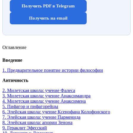
Получить PDF в Telegram
Получить на email
Оглавление
Введение
1. Предварительное понятие истории философии
Античность
2. Милетская школа: учение Фалеса
3. Милетская школа: учение Анаксимандра
4. Милетская школа: учение Анаксимена
5. Пифагор и пифагорейцы
6. Элейская школа: учение Ксенофана Колофонского
7. Элейская школа: учение Парменида
8. Элейская школа: апории Зенона
9. Гераклит Эфесский