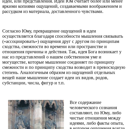
идеи, или представления. Идеи Юм считает более или менее
яркими копиями ощущений, создаваемыми воображением и
рассудком из материала, доставленного чувствами.
Согласно Юму, превращение ощущений в идеи
осуществляется благодаря способности мышления связывать
(«ассоциировать») ощущения друг с другом по принципам
сходства, смежности во времени или пространстве и
отношения причины и действия. Так, идея Бога возникает у
нас из представлений о нашем собственном уме и
могуществе, которые мышление соединяет по принципу
смежности и по принципу сходства возводит в превосходную
степень. Аналогичным образом из ощущений отдельных
вещей наше мышление создает идеи их видов, родов,
субстанции, числа, фигур и т.п.
Все содержание
человеческого сознания
составляют, по Юму, либо
чистые отношения между
идеями, либо факты опыта,
в котором ощущения всегда