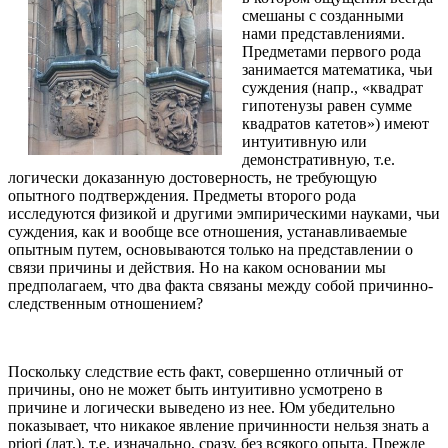
смешаны с созданными
нами представлениями.
Предметами первого рода
занимается математика, чьи
суждения (напр., «квадрат
гипотенузы равен сумме
квадратов катетов») имеют
интуитивную или
демонстративную, т.е.
логически доказанную достоверность, не требующую
опытного подтверждения. Предметы второго рода
исследуются физикой и другими эмпирическими науками, чьи
суждения, как и вообще все отношения, устанавливаемые
опытным путем, основываются только на представлении о
связи причины и действия. Но на каком основании мы
предполагаем, что два факта связаны между собой причинно-
следственным отношением?
Поскольку следствие есть факт, совершенно отличный от
причины, оно не может быть интуитивно усмотрено в
причине и логически выведено из нее. Юм убедительно
показывает, что никакое явление причинности нельзя знать a
priori (лат.), т.е. изначально, сразу, без всякого опыта. Прежде