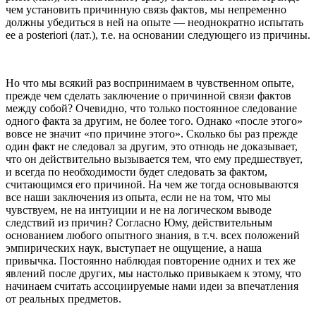
чем установить причинную связь фактов, мы непременно
должны убедиться в ней на опыте — неоднократно испытать
ее a posteriori (лат.), т.е. на основании следующего из причины.
Но что мы всякий раз воспринимаем в чувственном опыте,
прежде чем сделать заключение о причинной связи фактов
между собой? Очевидно, что только постоянное следование
одного факта за другим, не более того. Однако «после этого»
вовсе не значит «по причине этого». Сколько бы раз прежде
один факт не следовал за другим, это отнюдь не доказывает,
что он действительно вызывается тем, что ему предшествует,
и всегда по необходимости будет следовать за фактом,
считающимся его причиной. На чем же тогда основываются
все наши заключения из опыта, если не на том, что мы
чувствуем, не на интуиции и не на логическом выводе
следствий из причин? Согласно Юму, действительным
основанием любого опытного знания, в т.ч. всех положений
эмпирических наук, выступает не ощущение, а наша
привычка. Постоянно наблюдая повторение одних и тех же
явлений после других, мы настолько привыкаем к этому, что
начинаем считать ассоциируемые нами идеи за впечатления
от реальных предметов.