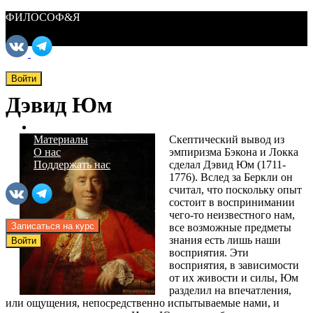
ФИЛОСОФ&Я
Войти
Дэвид Юм
ФИЛОСОФ&Я
Курсы
Скептический вывод из
Материалы
эмпиризма Бэкона и Локка
О нас
сделал Дэвид Юм (1711-
Поддержать нас
1776). Вслед за Беркли он
считал, что поскольку опыт
состоит в воспринимании
чего-то неизвестного нам,
Записаться на курс
все возможные предметы
знания есть лишь наши
Войти
восприятия. Эти
восприятия, в зависимости
от их живости и силы, Юм
разделил на впечатления,
или ощущения, непосредственно испытываемые нами, и