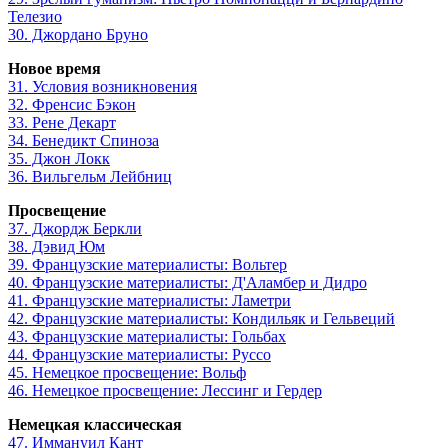
Телезио
30. Джордано Бруно
Новое время
31. Условия возникновения
32. Френсис Бэкон
33. Рене Декарт
34. Бенедикт Спиноза
35. Джон Локк
36. Вильгельм Лейбниц
Просвещение
37. Джордж Беркли
38. Дэвид Юм
39. Французские материалисты: Вольтер
40. Французские материалисты: Д'Аламбер и Дидро
41. Французские материалисты: Ламетри
42. Французские материалисты: Кондильяк и Гельвеций
43. Французские материалисты: Гольбах
44. Французские материалисты: Руссо
45. Немецкое просвещение: Вольф
46. Немецкое просвещение: Лессинг и Гердер
Немецкая классическая
47. Иммануил Кант