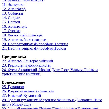
10. Левкипп и Демокрит
11. Эмпедокл
12. Анаксагор
13. Софисты
14. Сократ
15. Платон
16. Аристотель
17. Стоики
18. Философия Эпикура
19. Античный скептицизм
20. Неоплатонизм: философия Плотина
21. Неоплатонизм: философия Прокла
Средние века
22. Ансельм Кентерберийский
23. Реалисты и номиналисты
24. Фома Аквинский, Иоанн Дунс Скот, Уильям Оккам и
христианские мистики
Возрождение
25. Гуманизм
26. Родоначальники гуманизма
27. Николай Кузанский
28. Зрелый гуманизм: Марсилио Фичино и Джованни Пико
делла Мирандола
29. Зрелый гуманизм: Пьетро Помпонацци и Бернардино