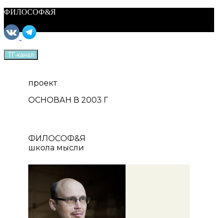
ФИЛОСОФ&Я
ТГ-канал
ФИЛОСОФ&Я
проект
Курсы
Материалы
ОСНОВАН В 2003 Г
О нас
Поддержать нас
ФИЛОСОФ&Я
школа мысли
ТГ-канал
Записаться на курс
Войти